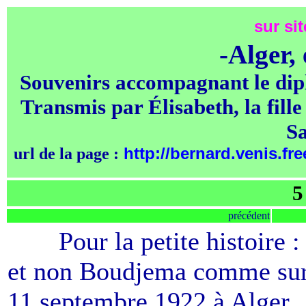
sur sit
-Alger,
Souvenirs accompagnant le dip
Transmis par Élisabeth, la fi
S
http://bernard.venis.fre
url de la page :
5
précédent
-----
Pour la petite histoir
et non Boudjema comme sur le
11 septembre 1922 à Alger.