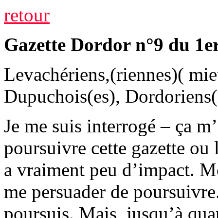
retour
Gazette Dordor n°9 du 1e
Levachériens,(riennes)( mieu
Dupuchois(es), Dordoriens
Je me suis interrogé – ça m’
poursuivre cette gazette ou 
a vraiment peu d’impact. M
me persuader de poursuivre. A
poursuis. Mais, jusqu’à qua