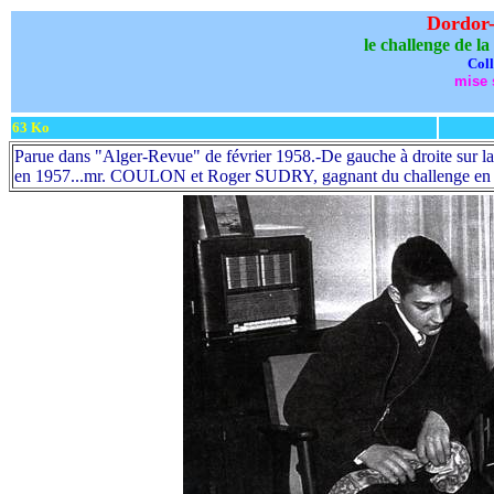
Dordor-n
le challenge de l
Coll
mise s
63 Ko
Parue dans "Alger-Revue" de février 1958.-De gauche à droite sur 
en 1957...mr. COULON et Roger SUDRY, gagnant du challenge en 