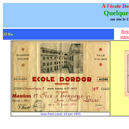
À l'école Do
Quelques
sur site le 
Ret
23 Ko
reto
Jean-Paul Lainé, 24 juin 1953